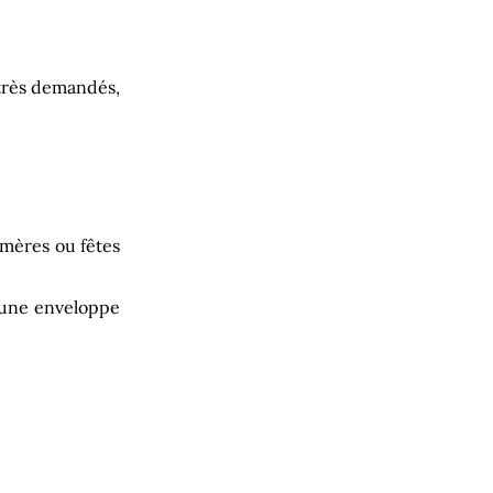
 très demandés,
 mères ou fêtes
 une enveloppe