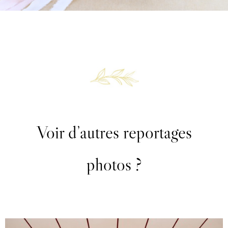
Reportage photo événementiel Contrex
Voir d’autres reportages
HISTOIRE PRÉCÉDENTE
photos ?